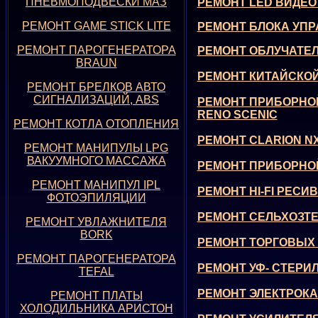
ПНЕВМОПОДВЕСКИ МАЗ
РЕМОНТ LED ВИДЕО
РЕМОНТ GAME STICK LITE
РЕМОНТ БЛОКА УП
РЕМОНТ ПАРОГЕНЕРАТОРА
РЕМОНТ ОБЛУЧАТЕЛ
BRAUN
РЕМОНТ КИТАЙСКО
РЕМОНТ БРЕЛКОВ АВТО
СИГНАЛИЗАЦИЙ, ABS
РЕМОНТ ПРИБОРНО
RENO SCENIC
РЕМОНТ КОТЛА ОТОПЛЕНИЯ
РЕМОНТ CLARION NX
РЕМОНТ МАНИПУЛЫ LPG
ВАКУУМНОГО МАССАЖА
РЕМОНТ ПРИБОРНОЙ
РЕМОНТ МАНИПУЛ IPL
РЕМОНТ HI-FI РЕСИ
ФОТОЭПИЛЯЦИИ
РЕМОНТ СЕЛЬХОЗТЕ
РЕМОНТ УВЛАЖНИТЕЛЯ
BORK
РЕМОНТ ТОРГОВЫХ
РЕМОНТ ПАРОГЕНЕРАТОРА
РЕМОНТ УФ- СТЕРИ
TEFAL
РЕМОНТ ЭЛЕКТРОК
РЕМОНТ ПЛАТЫ
ХОЛОДИЛЬНИКА АРИСТОН