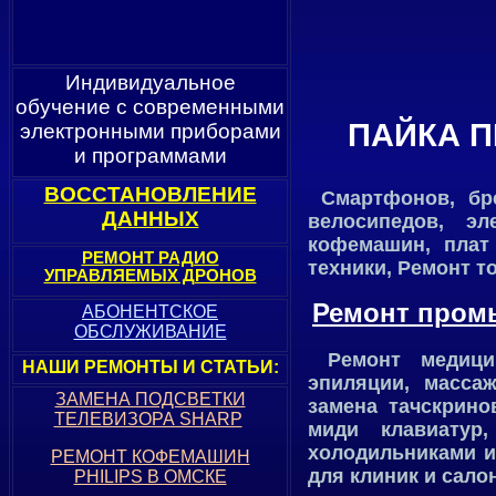
Индивидуальное
обучение с современными
ПАЙКА П
электронными приборами
и программами
ВОССТАНОВЛЕНИЕ
Смартфонов, брел
ДАННЫХ
велосипедов, э
кофемашин, плат
РЕМОНТ РАДИО
техники, Ремонт т
УПРАВЛЯЕМЫХ ДРОНОВ
Ремонт пром
АБОНЕНТСКОЕ
ОБСЛУЖИВАНИЕ
Ремонт медицин
НАШИ РЕМОНТЫ И СТАТЬИ
:
эпиляции, масса
ЗАМЕНА ПОДСВЕТКИ
замена тачскрино
ТЕЛЕВИЗОРА SHARP
миди клавиатур,
холодильниками и
РЕМОНТ КОФЕМАШИН
для клиник и сало
PHILIPS В ОМСКЕ